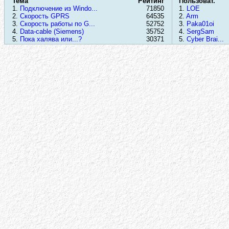
Тема
Рейтинг
Пользоват.
1.
Подключение из Windo...
71850
1.
LOE
2.
Скорость GPRS
64535
2.
Arm
3.
Скорость работы по G...
52752
3.
Paka01oi
4.
Data-cable (Siemens)
35752
4.
SergSam
5.
Пока халява или...?
30371
5.
Cyber Brai...