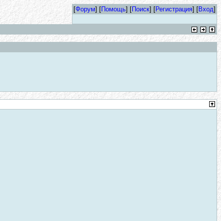
[
Форум
] [
Помощь
] [
Поиск
] [
Регистрация
] [
Вход
]