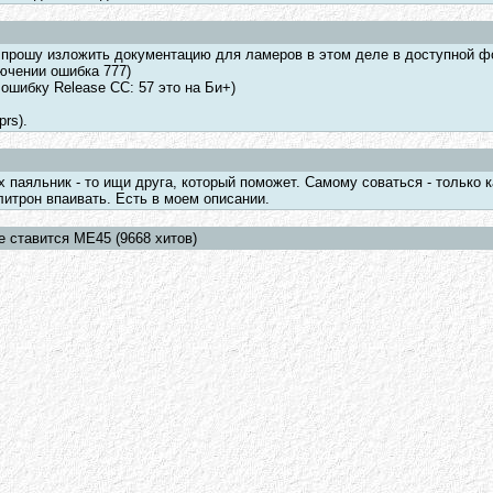
) прошу изложить документацию для ламеров в этом деле в доступной ф
ючении ошибка 777)
ошибку Release CC: 57 это на Би+)
rs).
 паяльник - то ищи друга, который поможет. Самому соваться - только к
итрон впаивать. Есть в моем описании.
е ставится ME45 (9668 хитов)