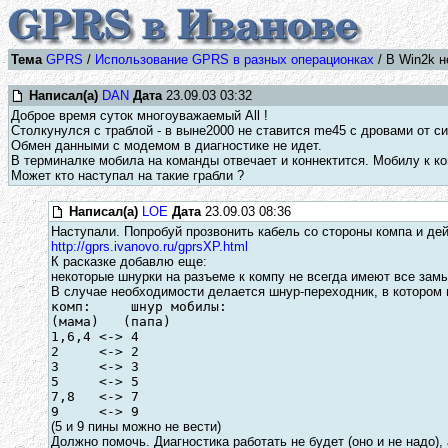
Тема
GPRS
/
Использование GPRS в разных операционках
/ В Win2k н
Написал(а)
DAN
Дата
23.09.03 03:32
Доброе время суток многоуважаемый All !
Столкунулся с траблой - в выне2000 не ставится me45 с дровами от с
Обмен данными с модемом в диагностике не идет.
В терминалке мобила на команды отвечает и коннектится. Мобилу к к
Может кто наступал на такие грабли ?
Написал(а)
LOE
Дата
23.09.03 08:36
Наступали. Попробуй прозвонить кабель со стороны компа и дей
http://gprs.ivanovo.ru/gprsXP.html
К расказке добавлю еще:
некоторые шнурки на разъеме к компу не всегда имеют все зам
В случае необходимости делается шнур-переходник, в котором 
комп:     шнур мобилы:
(мама)   (папа)
1,6,4 <-> 4
2     <-> 2
3     <-> 3
5     <-> 5
7,8   <-> 7
9     <-> 9
(5 и 9 пины можно не вести)
Должно помочь. Диагностика работать не будет (оно и не надо),