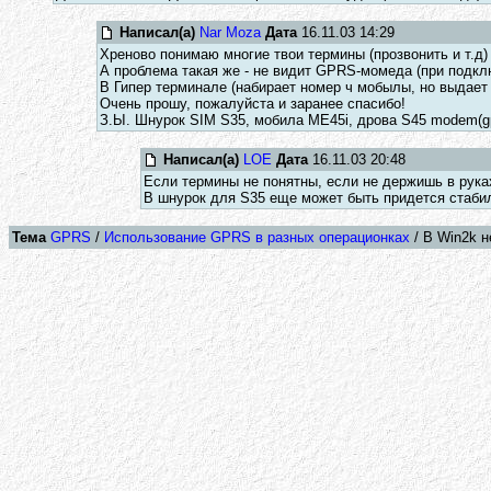
Написал(а)
Nar Moza
Дата
16.11.03 14:29
Хреново понимаю многие твои термины (прозвонить и т.д
А проблема такая же - не видит GPRS-момеда (при подкл
В Гипер терминале (набирает номер ч мобылы, но выдает 
Очень прошу, пожалуйста и заранее спасибо!
З.Ы. Шнурок SIM S35, мобила ME45i, дрова S45 modem(gp
Написал(а)
LOE
Дата
16.11.03 20:48
Если термины не понятны, если не держишь в руках
В шнурок для S35 еще может быть придется стабил
Тема
GPRS
/
Использование GPRS в разных операционках
/ В Win2k н