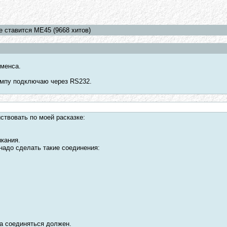
е ставится ME45 (9668 хитов)
именса.
омпу подключаю через RS232.
ствовать по моей расказке:
ыкания.
надо сделать такие соединения:
 а соединяться должен.