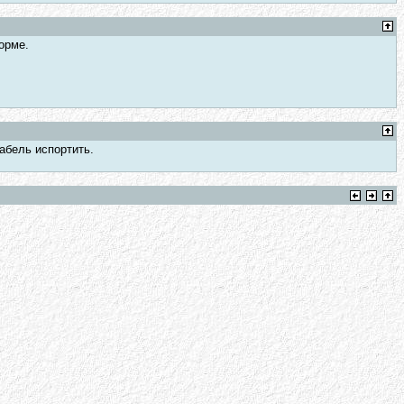
орме.
абель испортить.