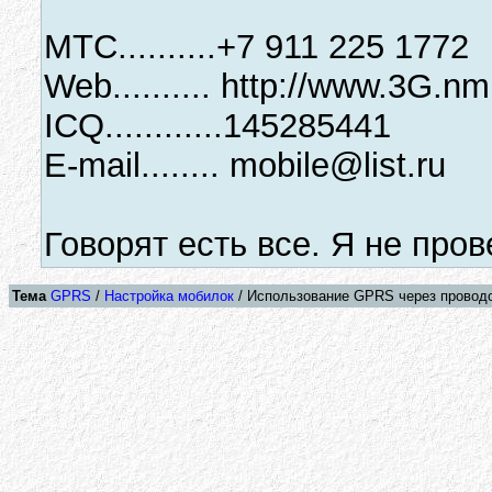
МТС..........+7 911 225 1772
Web.......... http://www.3G.nm
ICQ............145285441
E-mail........ mobile@list.ru
Говорят есть все. Я не пров
Тема
GPRS
/
Настройка мобилок
/ Использование GPRS через проводок