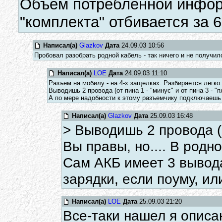
Объем потребленной инфор
"комплекта" отбивается за 6
Написал(а)
Glazkov
Дата
24.09.03 10:56
Пробовал разобрать родной кабель - так ничего и не получи
Написал(а)
LOE
Дата
24.09.03 11:10
Разъем на мобилу - на 4-х защелках. Разбирается легко.
Выводишь 2 провода (от пина 1 - "минус" и от пина 3 -
А по мере надобности к этому разъемчику подключаешь 
Написал(а)
Glazkov
Дата
25.09.03 16:48
> Выводишь 2 провода (от
Вы правы, но.... В родн
Сам АКБ имеет 3 вывода
зарядки, если поуму, ил
Написал(а)
LOE
Дата
25.09.03 21:20
Все-таки нашел я описа