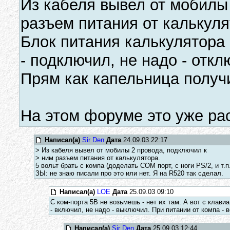
Из кабеля вывел от мобилы
разъем питания от калькуля
Блок питания калькулятора 
- подключил, не надо - откл
Прям как капельница получ
На этом форуме это уже ра
Написал(а)
Sir Den
Дата
24.09.03 22:17
> Из кабеля вывел от мобилы 2 провода, подключил к
> ним разъем питания от калькулятора.
5 вольт брать с компа (доделать СОМ порт, с ноги PS/2, и т.п.
ЗЫ: не знаю писали про это или нет. Я на R520 так сделал.
Написал(а)
LOE
Дата
25.09.03 09:10
С ком-порта 5В не возьмешь - нет их там. А вот с клав
- включил, не надо - выключил. При питании от компа -
Написал(а)
Sir Den
Дата
25.09.03 12:44