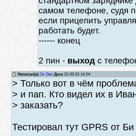
стандартном заряднике 
самом телефоне, судя п
если прицепить управля
работать будет.
------ конец
2 пин -
выход
с телефо
Написал(а)
Sir Den
Дата
25.09.03 14:04
> Только вот в чём проблем
> и пап. Кто видел их в Ива
> заказать?
Тестировал тут GPRS от Б