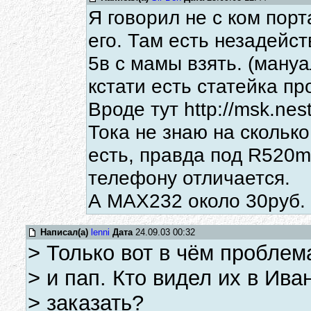
Я говорил не с ком пор
его. Там есть незадейс
5в с мамы взять. (мануа
кстати есть статейка п
Вроде тут http://msk.nes
Тока не знаю на сколько
есть, правда под R520m
телефону отличается.
А МАХ232 около 30руб. 
Написал(а)
lenni
Дата
24.09.03 00:32
> Только вот в чём проблем
> и пап. Кто видел их в Ива
> заказать?