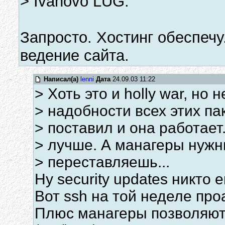
> Ivanovo LUG.
Запросто. Хостинг обеспеч
ведение сайта.
Написал(а)
lenni
Дата
24.09.03 11:22
> Хоть это и holly war, н
> надобности всех этих п
> поставил и она работае
> лучше. А манагеры нужны
> переставляешь...
Ну security updates никто 
Вот ssh на той неделе про
Плюс манагеры позволяют 