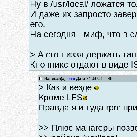
Ну в /usr/local/ ложатся 
И даже их запросто завер
его.
На сегодня - миф, что в с
> А его низзя держать та
Кноппикс отдают в виде 
Написал(а)
lenni
Дата
24.09.03 11:48
> Как и везде
Кроме LFS
Правда я и туда rpm при
>> Плюс манагеры позво