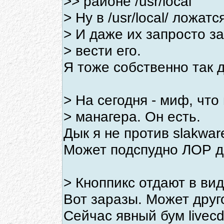
>> районе /usr/local
> Ну в /usr/local/ ложа
> И даже их запросто з
> вести его.
Я тоже собственно так 
> На сегодня - миф, что
> манагера. Он есть.
Дык я не против slakwar
Может подспудно ЛОР д
> Кноппикс отдают в ви
Вот заразы. Может друг
Сейчас явный бум livecd