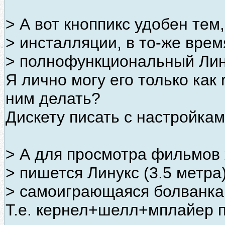
> А вот кноппикс удобен тем,
> инсталляции, в то-же вре
> полнофункциональный Лин
Я лично могу его только как 
ним делать?
Дискету писать с настройка
> А для просмотра фильмов 
> пишется Линукс (3.5 метр
> самоиграющаяся болванк
Т.е. кернел+шелл+мплайер п