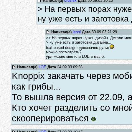
Написал(а)
crushik
Дата
30.09.03 20:20
> На первых порах нуже
ну уже есть и заготовка 
Написал(а)
lenni
Дата
30.09.03 21:29
>> На первых порах нужен дизайн. Детали можн
> ну уже есть и заготовка дизайна...
text-based design однозначно рулит
можно посмотреть?
урл можно мне или LOE в мыло.
Написал(а)
LOE
Дата
24.09.03 09:56
Knoppix закачать через моби
как грибы...
То вышла версия от 22.09, а
Кто хочет разделить со мно
скооперироваться