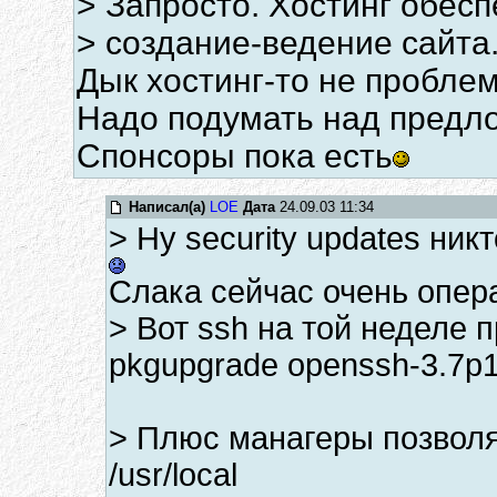
> Запросто. Хостинг обес
> создание-ведение сайта
Дык хостинг-то не пробле
Надо подумать над предл
Спонсоры пока есть
Написал(а)
LOE
Дата
24.09.03 11:34
> Ну security updates ник
Слака сейчас очень опер
> Вот ssh на той неделе 
pkgupgrade openssh-3.7p1-
> Плюс манагеры позволя
/usr/local