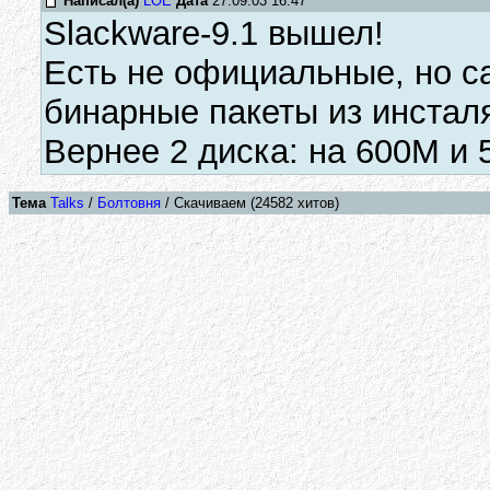
Написал(а)
LOE
Дата
27.09.03 16:47
Slackware-9.1 вышел!
Есть не официальные, но с
бинарные пакеты из инсталя
Вернее 2 диска: на 600М и
Тема
Talks
/
Болтовня
/ Скачиваем (24582 хитов)