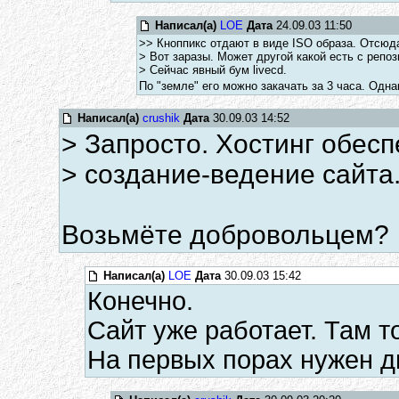
Написал(а)
LOE
Дата
24.09.03 11:50
>> Кноппикс отдают в виде ISO образа. Отсюд
> Вот заразы. Может другой какой есть с репо
> Сейчас явный бум livecd.
По "земле" его можно закачать за 3 часа. Одн
Написал(а)
crushik
Дата
30.09.03 14:52
> Запросто. Хостинг обес
> создание-ведение сайта
Возьмёте добровольцем?
Написал(а)
LOE
Дата
30.09.03 15:42
Конечно.
Сайт уже работает. Там 
На первых порах нужен ди