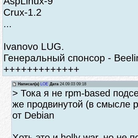
AspLinux-9
Crux-1.2
...
Ivanovo LUG.
Генеральный спонсор - Bee
+++++++++++++
Написал(а)
LOE
Дата
24.09.03 09:18
> Тока я не rpm-based подс
же продвинутой (в смысле 
от Debian
Хоть это и holly war, но н