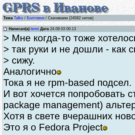
Тема
Talks
/
Болтовня
/ Скачиваем (24582 хитов)
Написал(а)
lenni
Дата
24.09.03 00:13
> Мне когда-то тоже хотелос
> так руки и не дошли - как 
> сижу.
Аналогично
Тока я не rpm-based подсел.
И вот хочется попробовать с
package management) альтер
Хотя в свете вчерашних ново
Это я о Fedora Project