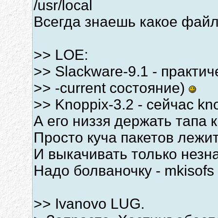
/usr/local
Всегда знаешь какое файло
>> LOE:
>> Slackware-9.1 - практи
>> -current состояние)
>> Knoppix-3.2 - сейчас kn
А его низзя держать тапа 
Просто куча пакетов лежит
И выкачивать только незн
Надо болваночку - mkisofs 
>> Ivanovo LUG.