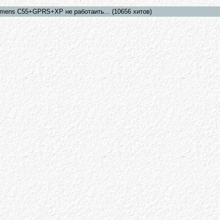
iemens C55+GPRS+XP не работаить... (10656 хитов)