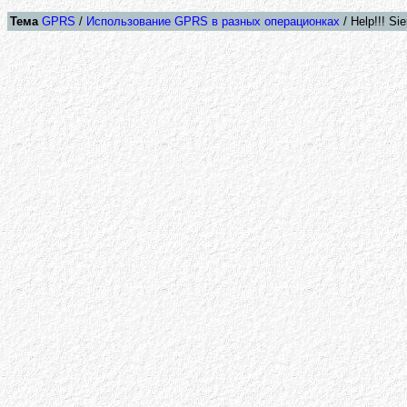
Тема
GPRS
/
Использование GPRS в разных операционках
/ Help!!! S