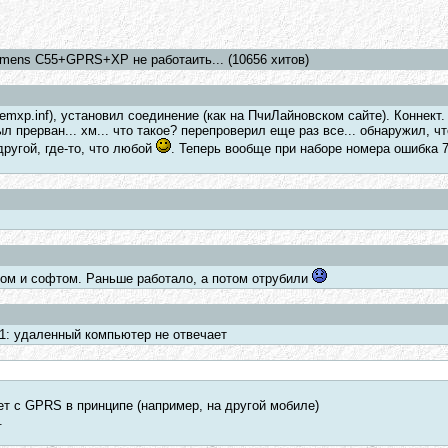
iemens C55+GPRS+XP не работаить... (10656 хитов)
mxp.inf), установил соединение (как на ПчиЛайновском сайте). Коннект.
ыл прерван... хм... что такое? перепроверил еще раз все... обнаружил, ч
 другой, где-то, что любой
. Теперь вообще при наборе номера ошибка 7
ном и софтом. Раньше работало, а потом отрубили
21: удаленный компьютер не отвечает
ет с GPRS в принципе (например, на другой мобиле)
.