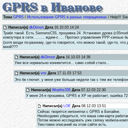
Тема
GPRS
/
Использование GPRS в разных операционках
/ Help!!! S
Написал(а)
dkDimon
Дата
16.10.03 14:24
Трабл такой. Есть SiemensC55, прошивка 24. Установил дрова (c55mode
компутера в сети.......... ждем-с..... Протокл управления PPP-связью б
(хотя везде по-разному, где-то говорится, что можно такой, где-то, что
мной???
Написал(а)
dkDimon
Дата
16.10.03 14:38
Уже все нормально коннектится... само собой стало...
Написал(а)
vnv
Дата
17.11.03 17:53
Это бе глючит. у меня уже больше недели так с тем же телефо
Написал(а)
Wraiths335
Дата
07.12.03 22:30
У меня 24-я прошивка, GPRS в XP не работает, ошибка 7
Написал(а)
LOE
Дата
08.12.03 13:51
Сейчас творятся непонятки с GPRS в Билайне.
Необходимо убедиться, что ваша сим-карта работа
Потом можно исследовать уже связку мобила-комп
Текстовки описаний на этом сайте есть.