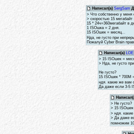
Написал(а)
SergSam
Д
> Что собственно у меня 
> скоростью 15 мегабайт
15 * 24ч=360мегабайт в д
1 ISOшка = 2 дня.
15 ISOшек = месяц...
Нда, не густо при непрер
Пожалуй Cyber Brain прав
Написал(а)
LOE
> 15 ISOшек = меся
> Нда, не густо пр
Не густо?
15 ISOшек * 700M =
ндя. какие же вам
Да даже если 3-5 I
Написал(
> Не густо?
> 15 ISOшек 
> ндя. каки
> Да даже е
помножим 10
На