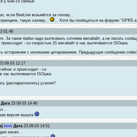
я у Бии со связью
о, если BeeLine возьмётся за голову...
 принципе, такую халяву...
... Хотя бы пообщаться на форуме "GPRS в
3 01:48
те. За такие бабки надо вытягивать сотнями мегабайт, а не писать соо
 происходит - со скоростью 15 мегабайт в час вытягивается ISOшка
ыть осторожнее с излишним цитированием. Предыдущее сообщение собесе
3.09.03 12:17
сейчас и происходит - со
 в час вытягивается ISOшка
ать (распараллелить) усилия?
Дата
23.09.03 14:40
л...
овая версия вышла
а)
lenni
Дата
23.09.03 14:51
дин качал...