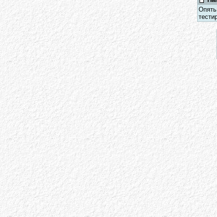
Опять
тестир