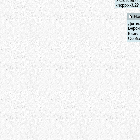
> Оказалось
knoppix-3.2?
На
Дога
Верси
Качал
Особо