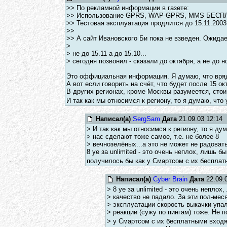
>> По рекламной информации в газете:
>> Использование GPRS, WAP-GPRS, MMS БЕСП
>> Тестовая эксплуатация продлится до 15.11.2003 
>>
>> А сайт Ивановского Би пока не взведен. Ожида
>
> не до 15.11 а до 15.10...
> сегодня позвонил - сказали до октября, а не до но
Это оффициальная информация. Я думаю, что вряд
А вот если говорить на счёт, что будет после 15 
В других регионах, кроме Москвы разумеется, стои
И так как мы относимся к региону, то я думаю, что 
Написал(а)
SergSam
Дата
21.09.03 12:14
> И так как мы относимся к региону, то я дум
> нас сделают тоже самое, т.е. не более 8
> вечнозелёных...а это не может не радовать
8 уе за unlimited - это очень неплох, лишь 
получилось бы как у Смартсом с их беспл
Написал(а)
Cyber Brain
Дата
22.09.0
> 8 уе за unlimited - это очень неплох
> качество не падало. За эти пол-мес
> эксплуатации скорость выкачки упал
> реакции (сужу по пингам) тоже. Не 
> у Смартсом с их бесплатными вхо