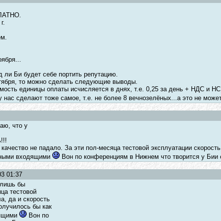
ЛАТНО.
г.
ем.
ября...
 ли Би будет себе портить репутацию.
октября, то можно сделать следующие выводы.
мость единицы оплаты исчисляется в днях, т.е. 0,25 за день + НДС и НС
у нас сделают тоже самое, т.е. не более 8 вечнозелёных...а это не може
аю, что у
!!!
бы качество не падало. За эти пол-месяца тестовой эксплуатации скорость
атными входящими
Вон по конференциям в Нижнем что творится у Бии с
3 01:37
, лишь бы
яца тестовой
а, да и скорость
получилось бы как
дящими
Вон по