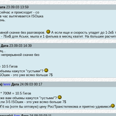
ата
23.09.03 13:59
сейчас и происходит - со
 в час вытягивается ISOшка
ень.
ывной скачке без разговоров.
А если еще и скорость упадет до 1-2кБ т
 - 7Би$ для Аськи, мыла и 1 фильма в месяц хватит. На большее расчиты
Дата
23.09.03 14:39
ц...
и непрерывной скачке без
 10.5 Гигов
 объемы кажутся "густыми"?
SOшек - это уже всяко больше 7$
а)
lenni
Дата
24.09.03 00:17
* 700M = 10.5 Гигов
е же вам объемы кажутся "густыми"?
сли 3-5 ISOшек - это уже всяко больше 7$
Гб на (хотя бы оптовую) цену Рос/Транстелекома и приятно удивимся
писал(а)
Arm
Дата
24.09.03 03:11