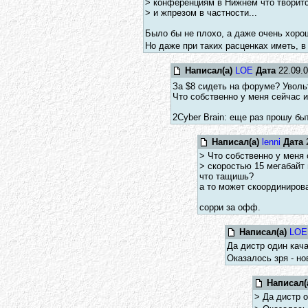
> конференциям в Нижнем что творитс
> и жпрезом в частности...
Было бы не плохо, а даже очень хорош
Но даже при таких расценках иметь, в
Написал(а)
LOE
Дата
22.09.0
За $8 сидеть на форуме? Уволь
Что собственно у меня сейчас и
2Cyber Brain: еще раз прошу б
Написал(а)
lenni
Дата
2
> Что собственно у меня 
> скоростью 15 мегабайт
что тащишь?
а то может скоординиров
сорри за офф.
Написал(а)
LOE
Да дистр один кача
Оказалось зря - н
Написал(
> Да дистр о