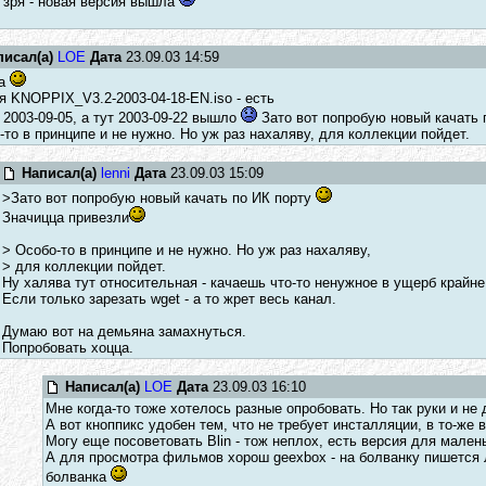
 зря - новая версия вышла
писал(а)
LOE
Дата
23.09.03 14:59
да
я KNOPPIX_V3.2-2003-04-18-EN.iso - есть
 2003-09-05, а тут 2003-09-22 вышло
Зато вот попробую новый качать 
-то в принципе и не нужно. Но уж раз нахаляву, для коллекции пойдет.
Написал(а)
lenni
Дата
23.09.03 15:09
>Зато вот попробую новый качать по ИК порту
Значицца привезли
> Особо-то в принципе и не нужно. Но уж раз нахаляву,
> для коллекции пойдет.
Ну халява тут относительная - качаешь что-то ненужное в ущерб крайн
Если только зарезать wget - а то жрет весь канал.
Думаю вот на демьяна замахнуться.
Попробовать хоцца.
Написал(а)
LOE
Дата
23.09.03 16:10
Мне когда-то тоже хотелось разные опробовать. Но так руки и не д
А вот кноппикс удобен тем, что не требует инсталляции, в то-ж
Могу еще посоветовать Blin - тож неплох, есть версия для мален
А для просмотра фильмов хорош geexbox - на болванку пишется
болванка