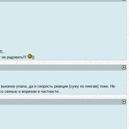
П...
т не радовать!!!
))
 выкачки упала, да и скорость реакции (сужу по пингам) тоже. Не
о связью и жпрезом в частности...