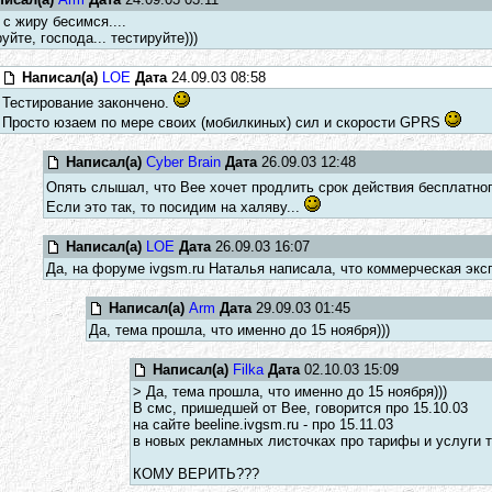
 с жиру бесимся....
уйте, господа... тестируйте)))
Написал(а)
LOE
Дата
24.09.03 08:58
Тестирование закончено.
Просто юзаем по мере своих (мобилкиных) сил и скорости GPRS
Написал(а)
Cyber Brain
Дата
26.09.03 12:48
Опять слышал, что Bee хочет продлить срок действия бесплатног
Если это так, то посидим на халяву...
Написал(а)
LOE
Дата
26.09.03 16:07
Да, на форуме ivgsm.ru Наталья написала, что коммерческая экс
Написал(а)
Arm
Дата
29.09.03 01:45
Да, тема прошла, что именно до 15 ноября)))
Написал(а)
Filka
Дата
02.10.03 15:09
> Да, тема прошла, что именно до 15 ноября)))
В смс, пришедшей от Bee, говорится про 15.10.03
на сайте beeline.ivgsm.ru - про 15.11.03
в новых рекламных листочках про тарифы и услуги т
КОМУ ВЕРИТЬ???