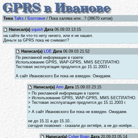
Тема
Talks
/
Болтовня
/ Пока халява или...? (38670 хитов)
Написал(а)
squish
Дата
06.09.03 13:15
на сайте би что-то нету ничего, или я не нашел.
Деньги за GPRS пока не снимают?
Написал(а)
LOE
Дата
06.09.03 21:52
По рекламной информации в газете:
Использование GPRS, WAP-GPRS, MMS БЕСПЛАТНО.
Тестовая эксплуатация продлится до 15.11.2003 г.
А сайт Ивановского Би пока не взведен. Ожидаем.
Написал(а)
Arm
Дата
15.09.03 23:15
> По рекламной информации в газете:
> Использование GPRS, WAP-GPRS, MMS БЕСПЛАТНО.
> Тестовая эксплуатация продлится до 15.11.2003 г.
>
> А сайт Ивановского Би пока не взведен. Ожидаем.
не до 15.11 а до 15.10...
сегодня позвонил - сказали до октября, а не до ноября...
Написал(а)
Cyber Brain
Дата
20.09.03 05:14