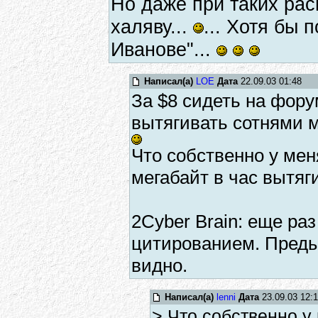
Но даже при таких рас
халяву...
... Хотя бы
Иванове"...
Написал(а)
LOE
Дата
22.09.03 01:48
За $8 сидеть на фору
вытягивать сотнями м
Что собственно у мен
мегабайт в час вытяг
2Cyber Brain: еще ра
цитированием. Преды
видно.
Написал(а)
lenni
Дата
23.09.03 12:
> Что собственно у 