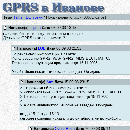
Тема
Talks
/
Болтовня
/ Пока халява или...? (38671 хитов)
Написал(а)
squish
Дата
06.09.03 13:15
на сайте би что-то нету ничего, или я не нашел.
Деньги за GPRS пока не снимают?
Написал(а)
LOE
Дата
06.09.03 21:52
По рекламной информации в газете:
Использование GPRS, WAP-GPRS, MMS БЕСПЛАТНО.
Тестовая эксплуатация продлится до 15.11.2003 г.
А сайт Ивановского Би пока не взведен. Ожидаем.
Написал(а)
Arm
Дата
15.09.03 23:15
> По рекламной информации в газете:
> Использование GPRS, WAP-GPRS, MMS БЕСПЛАТНО.
> Тестовая эксплуатация продлится до 15.11.2003 г.
>
> А сайт Ивановского Би пока не взведен. Ожидаем.
не до 15.11 а до 15.10...
сегодня позвонил - сказали до октября, а не до ноября...
Написал(а)
Cyber Brain
Дата
20.09.03 05:14