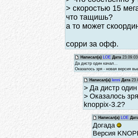
> скоростью 15 мег
что тащишь?
а то может скоорди
сорри за офф.
Написал(а)
LOE
Дата
23.09.03
Да дистр один качал...
Оказалось зря - новая версия в
Написал(а)
lenni
Дата
23.
> Да дистр один 
> Оказалось зр
knoppix-3.2?
Написал(а)
LOE
Дат
Догада
Версия KNOPPI