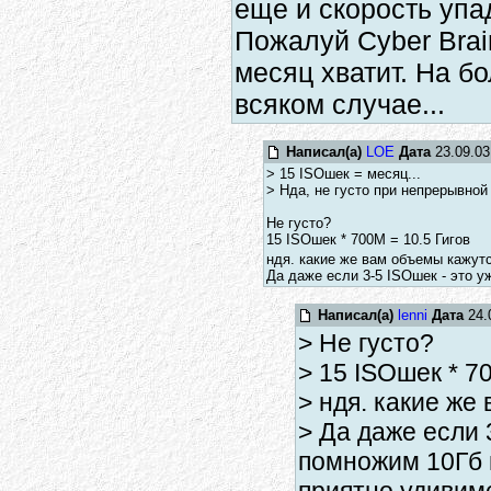
еще и скорость упад
Пожалуй Cyber Brai
месяц хватит. На бо
всяком случае...
Написал(а)
LOE
Дата
23.09.03
> 15 ISOшек = месяц...
> Нда, не густо при непрерывной
Не густо?
15 ISOшек * 700M = 10.5 Гигов
ндя. какие же вам объемы кажут
Да даже если 3-5 ISOшек - это у
Написал(а)
lenni
Дата
24.
> Не густо?
> 15 ISOшек * 7
> ндя. какие же
> Да даже если 
помножим 10Гб н