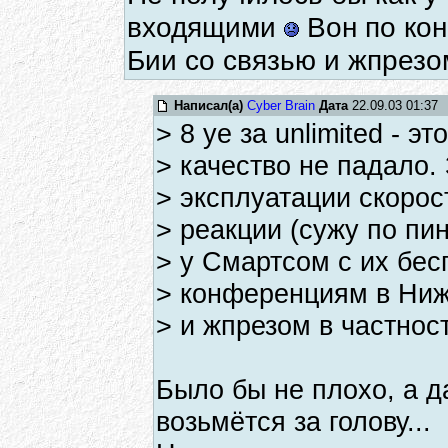
входящими
Вон по кон
Бии со связью и жпрезом
Написал(а)
Cyber Brain
Дата
22.09.03 01:37
> 8 уе за unlimited - э
> качество не падало.
> эксплуатации скорос
> реакции (сужу по пи
> у Смартсом с их б
> конференциям в Ниж
> и жпрезом в частност
Было бы не плохо, а д
возьмётся за голову...