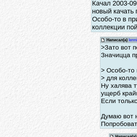
Качал 2003-09
новый качать 
Особо-то в пр
коллекции пой
Написал(а)
lenni
>Зато вот 
Значицца п
> Особо-то 
> для колле
Ну халява т
ущерб край
Если только
Думаю вот 
Попробоват
Написал(а)