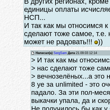
В других регионах, кром
единицы оплаты исчисляет
НСП...
И так как мы относимся к 
сделают тоже самое, т.е. 
может не радовать!!!
))
Написал(а)
SergSam
Дата
21.09.03 12:14
> И так как мы относимся
> нас сделают тоже само
> вечнозелёных...а это 
8 уе за unlimited - это 
падало. За эти пол-мес
выкачки упала, да и ско
Не получилось бы как у