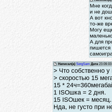
Мне когд
и не дош
А вот кн
то-же в
Могу еще
маленько
А для пр
пишется 
самоигр
Написал(а)
SergSam
Дата
23.09.03
> Что собственно у 
> скоростью 15 мег
15 * 24ч=360мегаба
1 ISOшка = 2 дня.
15 ISOшек = месяц..
Нда, не густо при 