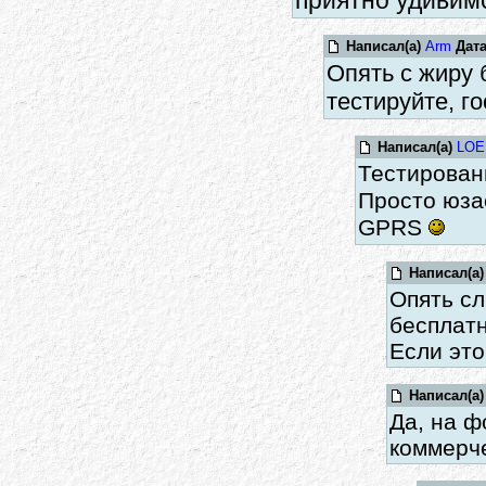
приятно удивим
Написал(а)
Arm
Дат
Опять с жиру б
тестируйте, го
Написал(а)
LOE
Тестирован
Просто юза
GPRS
Написал(а)
Опять сл
бесплатн
Если это
Написал(а)
Да, на ф
коммерче