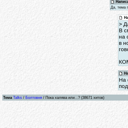
Написа
Да, тема 
На
> Д
В с
на 
в н
гов
КО
На
На 
под
Тема
Talks
/
Болтовня
/ Пока халява или...? (38671 хитов)