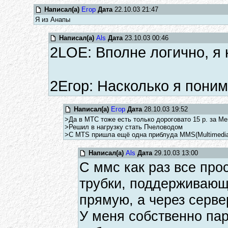
Написал(а)
Егор
Дата
22.10.03 21:47
Я из Анапы
Написал(а)
Als
Дата
23.10.03 00:46
2LOE: Вполне логично, я к
2Егор: Насколько я поним
Написал(а)
Егор
Дата
28.10.03 19:52
>Да в МТС тоже есть только дороговато 15 р. за Мег
>Решил в нагрузку стать Пчеловодом
>С MTS пришла ещё одна приблуда MMS(Multimedia M
Написал(а)
Als
Дата
29.10.03 13:00
С ммс как раз все прос
трубки, поддерживающ
прямую, а через серве
У меня собственно пар