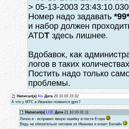
> 05-13-2003 23:43:10.03
Номер надо задавать
*99
и набор должен проходит
ATD
T
здесь лишнее.
Вдобавок, как администра
логов в таких количествах
Постить надо только сам
проблемы.
Написал(а)
Als
Дата
20.10.03 23:32
А что у МТС в Иваново появился gprs?
Написал(а)
LOE
Дата
21.10.03 01:11
Лично я - исправил явную ошибку в посте Егора
Ведь не обязательно человек из Иванова и юзает Билайн