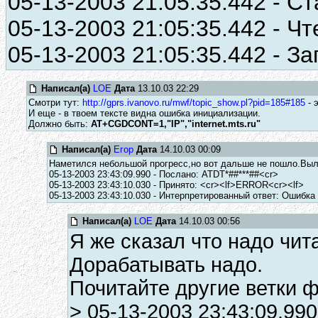
05-13-2003 21:05:35.442 - Ст
05-13-2003 21:05:35.442 - Чт
05-13-2003 21:05:35.442 - За
Написал(а)
LOE
Дата
13.10.03 22:29
Смотри тут:
http://gprs.ivanovo.ru/mwf/topic_show.pl?pid=185#185
- 
И еще - в твоем тексте видна ошибка инициализации.
Должно быть:
AT+CGDCONT=1,"IP","internet.mts.ru"
Написал(а)
Егор
Дата
14.10.03 00:09
Наметился небольшой прогресс,но вот дальше не пошло.Выла
05-13-2003 23:43:09.990 - Послано: ATDT*##***##<cr>
05-13-2003 23:43:10.030 - Принято: <cr><lf>ERROR<cr><lf>
05-13-2003 23:43:10.030 - Интерпретированный ответ: Ошибка
Написал(а)
LOE
Дата
14.10.03 00:56
Я же сказал что надо чит
Дорабатывать надо.
Почитайте другие ветки ф
> 05-13-2003 23:43:09.99