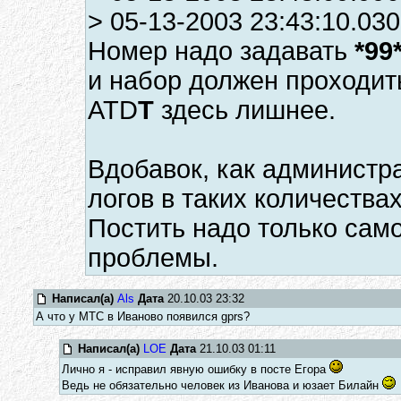
> 05-13-2003 23:43:10.03
Номер надо задавать
*99
и набор должен проходит
ATD
T
здесь лишнее.
Вдобавок, как администра
логов в таких количествах
Постить надо только сам
проблемы.
Написал(а)
Als
Дата
20.10.03 23:32
А что у МТС в Иваново появился gprs?
Написал(а)
LOE
Дата
21.10.03 01:11
Лично я - исправил явную ошибку в посте Егора
Ведь не обязательно человек из Иванова и юзает Билайн