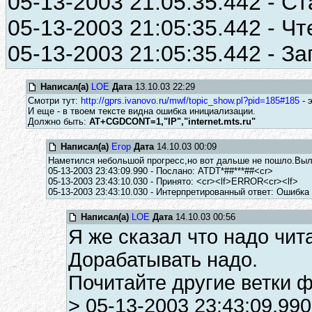
05-13-2003 21:05:35.442 - Ст
05-13-2003 21:05:35.442 - Чт
05-13-2003 21:05:35.442 - За
Написал(а)
LOE
Дата
13.10.03 22:29
Смотри тут:
http://gprs.ivanovo.ru/mwf/topic_show.pl?pid=185#185
- 
И еще - в твоем тексте видна ошибка инициализации.
Должно быть:
AT+CGDCONT=1,"IP","internet.mts.ru"
Написал(а)
Егор
Дата
14.10.03 00:09
Наметился небольшой прогресс,но вот дальше не пошло.Выла
05-13-2003 23:43:09.990 - Послано: ATDT*##***##<cr>
05-13-2003 23:43:10.030 - Принято: <cr><lf>ERROR<cr><lf>
05-13-2003 23:43:10.030 - Интерпретированный ответ: Ошибка
Написал(а)
LOE
Дата
14.10.03 00:56
Я же сказал что надо чит
Дорабатывать надо.
Почитайте другие ветки ф
> 05-13-2003 23:43:09.99