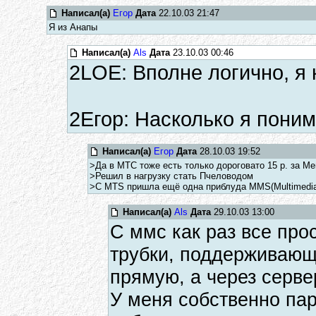
Написал(а)
Егор
Дата
22.10.03 21:47
Я из Анапы
Написал(а)
Als
Дата
23.10.03 00:46
2LOE: Вполне логично, я к
2Егор: Насколько я поним
Написал(а)
Егор
Дата
28.10.03 19:52
>Да в МТС тоже есть только дороговато 15 р. за Мег
>Решил в нагрузку стать Пчеловодом
>С MTS пришла ещё одна приблуда MMS(Multimedia M
Написал(а)
Als
Дата
29.10.03 13:00
С ммс как раз все прос
трубки, поддерживающ
прямую, а через серве
У меня собственно пар